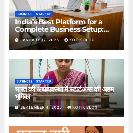
BUSINESS
STARTUP
India’s Best Platform for a
Complete Business Setup:
Yuvapreneurs Launchpad
JANUARY 17, 2026
KOTIK BLOG
BUSINESS
STARTUP
भारत की अर्थव्यवस्था में स्टार्टअप्स की अहम
भूमिका
SEPTEMBER 4, 2025
KOTIK BLOG