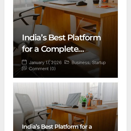
India’s Best Platform
for a Complete
Business Setup:
January 17, 2026
Business
,
Startup
Comment (0)
Yuvapreneurs
Launchpad
India’s Best Platform for a